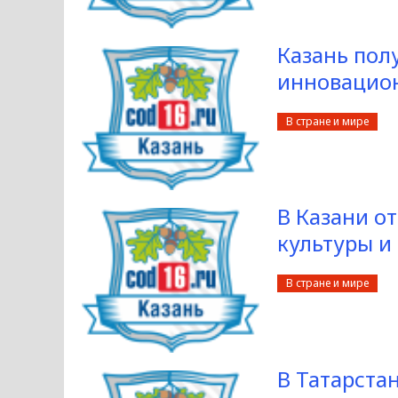
Казань пол
инновацио
В стране и мире
В Казани о
культуры и
В стране и мире
В Татарста