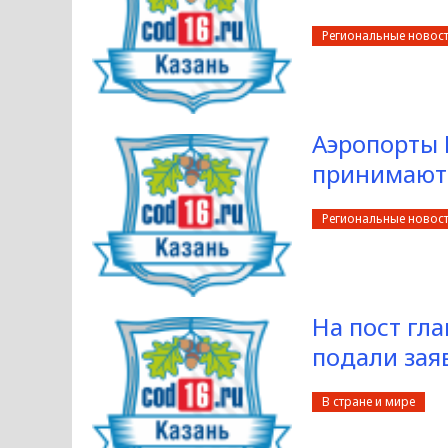
Региональные новос
Аэропорты 
принимают
Региональные новос
На пост гл
подали зая
В стране и мире