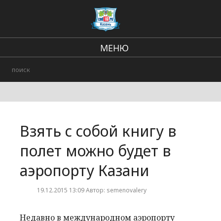
МЕНЮ
Региональные новости
В стране и мире
Происшествия
Взять с собой книгу в
Городские события
полет можно будет в
аэропорту Казани
19.12.2015 13:09 Автор: semenovalery
Недавно в международном аэропорту