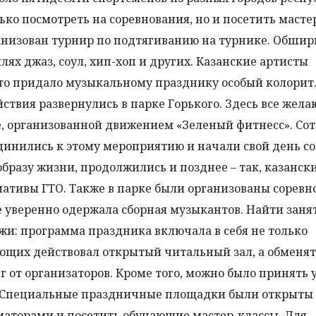
ько посмотреть на соревнования, но и посетить масте
ганизован турнир по подтягиванию на турнике. Обши
лях джаз, соул, хип-хоп и других. Казанские артисты
то придало музыкальному празднику особый колорит.
ствия развернулись в парке Горького. Здесь все жел
е, организованной движением «Зеленый фитнесс». Со
динились к этому мероприятию и начали свой день со
бразу жизни, продолжились и позднее – так, казанск
тивы ГТО. Также в парке были организованы соревн
е уверенно одержала сборная музыкантов. Найти заня
жи: программа праздника включала в себя не только
ающих действовал открытый читальный зал, а обменят
от организаторов. Кроме того, можно было принять у
 Специальные праздничные площадки были открыты
иматорами и посетить обучающие мастер-классы. Для