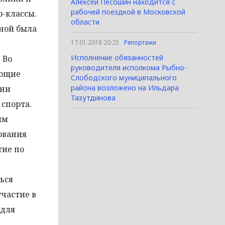
Алексей Песошин находится с
рабочей поездкой в Московской
р-классы.
области
рной была
17.01.2018 20:25
Репортажи
Исполнение обязанностей
 Во
руководителя исполкома Рыбно-
ающие
Слободского муниципального
района возложено на Ильдара
тни
Тазутдинова
 спорта.
им
ования
тие по
ься
частие в
 для