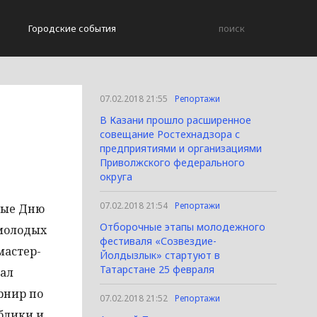
Городские события
07.02.2018 21:55
Репортажи
В Казани прошло расширенное
совещание Ростехнадзора с
предприятиями и организациями
Приволжского федерального
округа
07.02.2018 21:54
Репортажи
ные Дню
Отборочные этапы молодежного
 молодых
фестиваля «Созвездие-
мастер-
Йолдызлык» стартуют в
Татарстане 25 февраля
вал
рнир по
07.02.2018 21:52
Репортажи
блики и