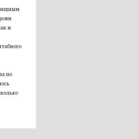
елищным
дежи
ак и
штабного
ва по
лось
сколько