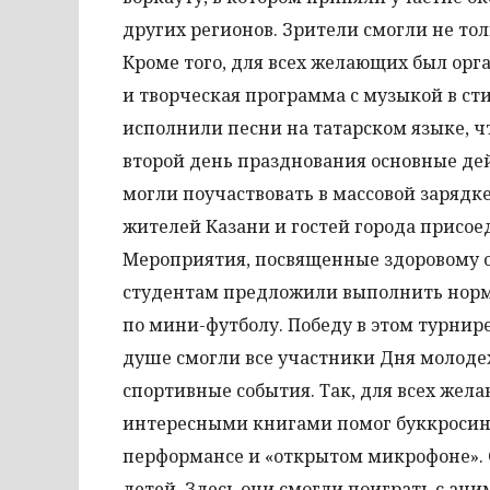
других регионов. Зрители смогли не тол
Кроме того, для всех желающих был ор
и творческая программа с музыкой в сти
исполнили песни на татарском языке, ч
второй день празднования основные дей
могли поучаствовать в массовой зарядк
жителей Казани и гостей города присое
Мероприятия, посвященные здоровому о
студентам предложили выполнить норма
по мини-футболу. Победу в этом турнир
душе смогли все участники Дня молоде
спортивные события. Так, для всех жел
интересными книгами помог буккросинг 
перформансе и «открытом микрофоне».
детей. Здесь они смогли поиграть с ан