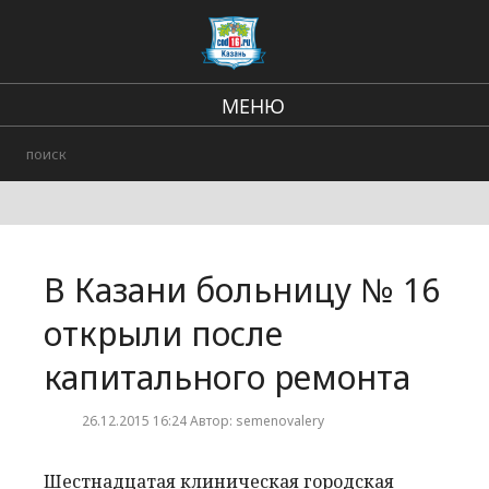
МЕНЮ
Региональные новости
В стране и мире
Происшествия
В Казани больницу № 16
Городские события
открыли после
капитального ремонта
26.12.2015 16:24 Автор: semenovalery
Шестнадцатая клиническая городская