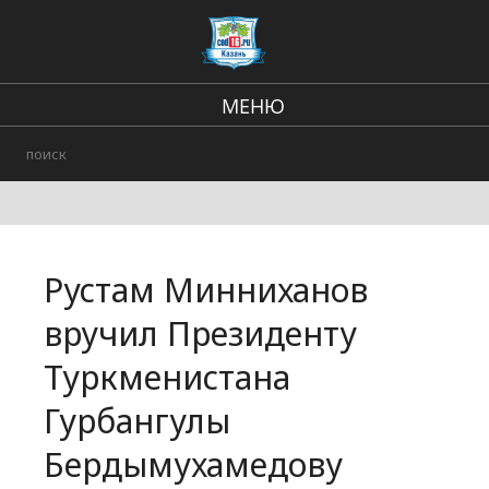
МЕНЮ
Региональные новости
В стране и мире
Происшествия
Рустам Минниханов
Городские события
вручил Президенту
Туркменистана
Гурбангулы
Бердымухамедову