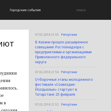
Городские события
07.02.2018 21:55
Репортажи
иют
В Казани прошло расширенное
совещание Ростехнадзора с
предприятиями и организациями
Приволжского федерального
округа
07.02.2018 21:54
Репортажи
трудники
Отборочные этапы молодежного
дения
фестиваля «Созвездие-
равилось,
Йолдызлык» стартуют в
Татарстане 25 февраля
ое
м в
07.02.2018 21:52
Репортажи
 сегодня