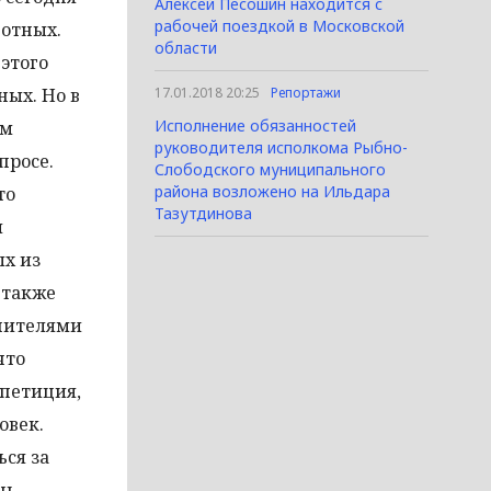
Алексей Песошин находится с
рабочей поездкой в Московской
вотных.
области
 этого
ных. Но в
17.01.2018 20:25
Репортажи
Исполнение обязанностей
ям
руководителя исполкома Рыбно-
просе.
Слободского муниципального
района возложено на Ильдара
то
Тазутдинова
й
ых из
 также
лнителями
что
 петиция,
овек.
ься за
нь