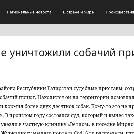
Региональные новости
В стране и мире
Происшествия
не уничтожили собачий пр
района Республики Татарстан судебные приставы, со
обачий приют. Находился он на территории домовла
кормил более двух десятков собак. Кому-то это не н
 В прошлом году состоялся суд, который и вынес так
увезли в частную клинику «Ветдом» в поселке Мирно
 Журналисту нашего портала Cod16.ru рассказали, что