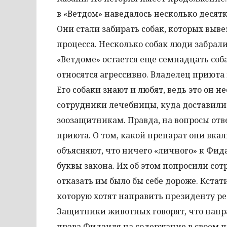
в «Ветдом» наведалось несколько десят
Они стали забирать собак, которых выве
процесса. Несколько собак люди забрали
«Ветдоме» остается еще семнадцать соба
относятся агрессивно. Владелец приюта
Его собаки знают и любят, ведь это он н
сотрудники лечебницы, куда доставили
зоозащитникам. Правда, на вопросы отв
приюта. О том, какой препарат они вкал
объясняют, что ничего «личного» к Фи
буквы закона. Их об этом попросили со
отказать им было бы себе дороже. Кстат
которую хотят направить президенту ре
Защитники животных говорят, что направ
права Фидаиля на содержание в своем п