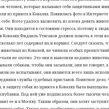
ков человек, которые называют себя защитниками жи
зли из приюта в Ковалях. Появились фото в Интернете
 себе. Всего удалось вызволить из плена девять живот
к. Они находятся в состоянии стресса, поэтому к люд
 в Ковалях Фидаиль Утяганов должен помочь в этом во
есколько лет содержал их и кормил. Следует сказать, ч
 животных из Ковалей, не чинили особых препятстви
ечали не охотно. Это они и вывозили недавно животн
ывали собакам, чтобы они засыпали, они не говорят, а
даилю не испытывают, они являются всего лишь испо
трудники службы судебных приставов. Понятное дело, 
и, в защиту собак из приюта в Ковалях была выпущена
спублики. Под ней уже подписалось более тысячи чел
ят ее и в Москву. Таким образом, они хотят заступит
риюте собак. Кроме того, необходимо защитить и жиз