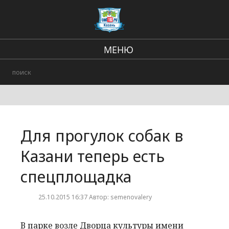
МЕНЮ
Региональные новости
В стране и мире
Происшествия
Для прогулок собак в
Городские события
Казани теперь есть
спецплощадка
25.10.2015 16:37 Автор: semenovalery
В парке возле Дворца культуры имени