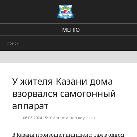
МЕНЮ
Региональные новости
В стране и мире
Происшествия
У жителя Казани дома
Городские события
взорвался самогонный
аппарат
06.06.2024 15:10 Автор: Автор не указан
В Казани произошел инцидент: там в одном