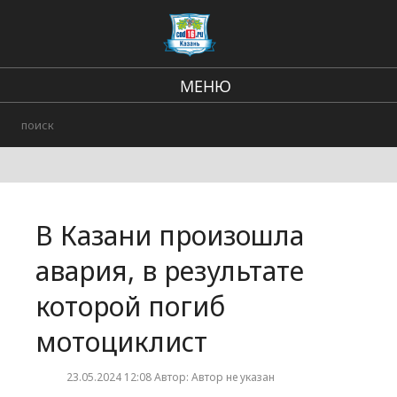
МЕНЮ
Региональные новости
В стране и мире
Происшествия
В Казани произошла
Городские события
авария, в результате
которой погиб
мотоциклист
23.05.2024 12:08 Автор: Автор не указан