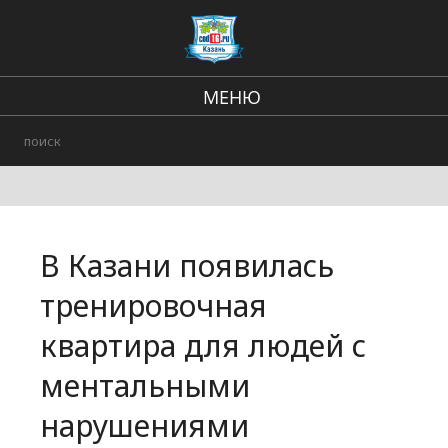
МЕНЮ
Региональные новости
В стране и мире
Происшествия
В Казани появилась
Городские события
тренировочная
квартира для людей с
ментальными
нарушениями