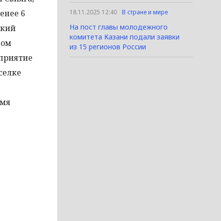
енее 6
18.11.2025 12:40
В стране и мире
На пост главы молодежного
ский
комитета Казани подали заявки
ном
из 15 регионов России
дприятие
селке
емя