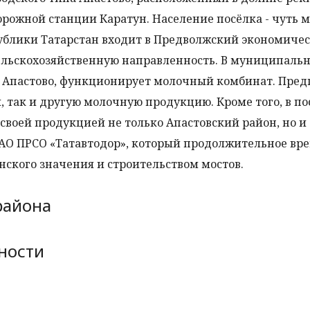
орожной станции Каратун. Население посёлка - чуть м
публики Татарстан входит в Предволжский экономиче
ельскохозяйственную направленность. В муниципаль
па Апастово, функционирует молочный комбинат. Пре
, так и другую молочную продукцию. Кроме того, в по
воей продукцией не только Апастовский район, но и
ОАО ПРСО «Татавтодор», который продолжительное вр
ского значения и строительством мостов.
района
ности