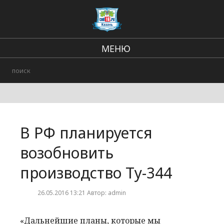
МЕНЮ
Региональные новости
В стране и мире
Происшествия
В РФ планируется
Городские события
возобновить
производство Ту-344
26.05.2016 13:21 Автор: admin
«Дальнейшие планы, которые мы