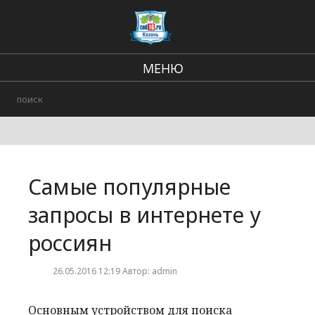
МЕНЮ
Региональные новости
В стране и мире
Происшествия
Самые популярные
Городские события
запросы в интернете у
россиян
26.05.2016 12:19 Автор: admin
Основным устройством для поиска