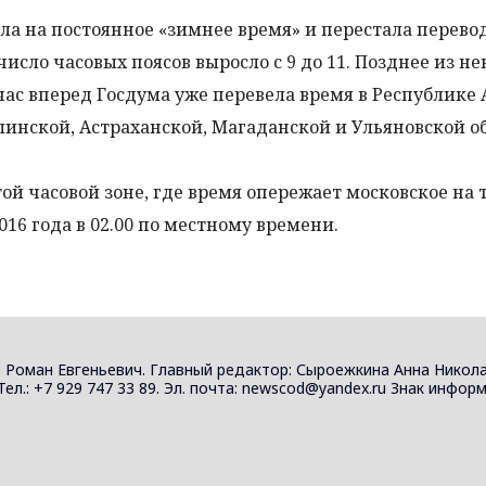
шла на постоянное «зимнее время» и перестала перево
число часовых поясов выросло с 9 до 11. Позднее из н
час вперед Госдума уже перевела время в Республике 
линской, Астраханской, Магаданской и Ульяновской об
ой часовой зоне, где время опережает московское на т
016 года в 02.00 по местному времени.
 Роман Евгеньевич. Главный редактор: Сыроежкина Анна Никола
 Тел.: +7 929 747 33 89. Эл. почта: newscod@yandex.ru Знак инф