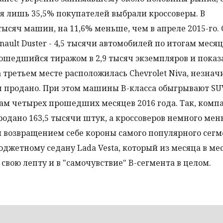
я лишь 35,5% покупателей выбрали кроссоверы. В
ысяч машин, на 11,6% меньше, чем в апреле 2015-го.
ult Duster - 4,5 тысячи автомобилей по итогам месяц
разошедшийся тиражом в 2,9 тысяч экземпляров и пока
 третьем месте расположилась Chevrolet Niva, незнач
ин продано. При этом машины B-класса обыгрывают SU
огам четырех прошедших месяцев 2016 года. Так, ком
продано 163,5 тысячи штук, а кроссоверов немного мен
 и возвращением себе короны самого популярного сегм
юджетному седану Lada Vesta, который из месяца в ме
вою лепту и в "самочувствие" B-сегмента в целом.