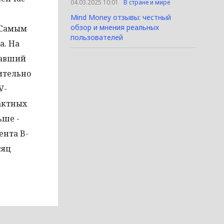
04.03.2025 10:01
В стране и мире
Mind Money отзывы: честный
обзор и мнения реальных
 Самым
пользователей
а. На
завший
ительно
V-
пактных
ьше -
ента B-
сяц