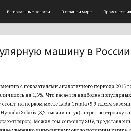
Региональные новости
В стране и мире
Происшествия
улярную машину в России
авнению с показателями аналогичного периода 2015 г
личилось на 1,3%. Что касается наиболее популярных
стоит: на первом месте Lada Granta (9,9 тысяч экземпл
yundai Solaris (8,2 тысячи штук), а третью строчку з
 экземпляров). Между тем сегменту SUV, представлен
анее уверенно занимавшему около половины рынка, 