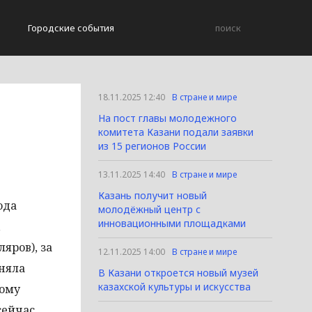
Городские события
18.11.2025 12:40
В стране и мире
На пост главы молодежного
комитета Казани подали заявки
из 15 регионов России
13.11.2025 14:40
В стране и мире
Казань получит новый
ода
молодёжный центр с
инновационными площадками
яров), за
12.11.2025 14:00
В стране и мире
аняла
В Казани откроется новый музей
казахской культуры и искусства
ному
сейчас