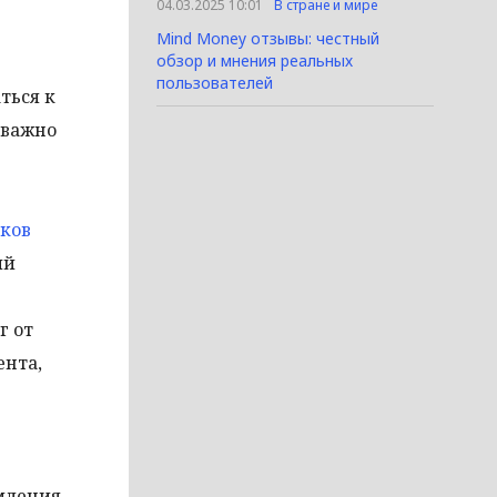
04.03.2025 10:01
В стране и мире
Mind Money отзывы: честный
обзор и мнения реальных
пользователей
ться к
 важно
ков
ый
г от
ента,
рмления