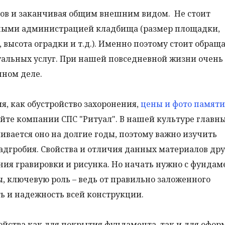
ов и заканчивая общим внешним видом. Не стоит
нными администрацией кладбища (размер площадки,
высота оградки и т.д.). Именно поэтому стоит обраща
альных услуг. При нашей повседневной жизни очень
чном деле.
я, как обустройство захоронения,
цены и фото памяти
йте компании СПС "Ритуал". В нашей культуре главн
ивается оно на долгие годы, поэтому важно изучить
адгробия. Свойства и отличия данных материалов дру
ния гравировки и рисунка. Но начать нужно с фундам
ы, ключевую роль – ведь от правильно заложенного
ь и надежность всей конструкции.
ойства как для покрытия фундамента, так и для офо