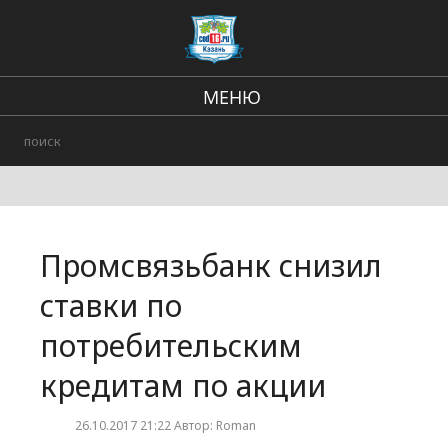
МЕНЮ
Региональные новости
В стране и мире
Происшествия
Промсвязьбанк снизил
Городские события
ставки по
потребительским
кредитам по акции
26.10.2017 21:22 Автор: Roman