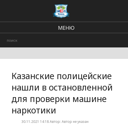
МЕНЮ
Региональные новости
В стране и мире
Происшествия
Казанские полицейские
Городские события
нашли в остановленной
для проверки машине
наркотики
30.11.2021 14:18 Автор: Автор не указан