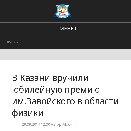
МЕНЮ
Региональные новости
В стране и мире
Происшествия
В Казани вручили
Городские события
юбилейную премию
им.Завойского в области
физики
29.09.2017 12:00 Автор: Vladimir