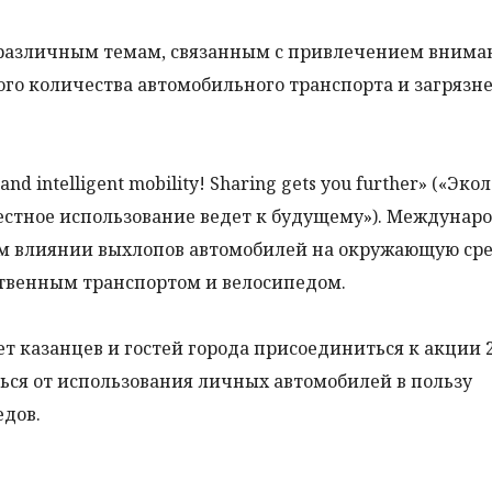
 различным темам, связанным с привлечением внима
го количества автомобильного транспорта и загрязн
and intelligent mobility! Sharing gets you further» («Эк
естное использование ведет к будущему»). Междунар
м влиянии выхлопов автомобилей на окружающую сре
твенным транспортом и велосипедом.
т казанцев и гостей города присоединиться к акции 
ться от использования личных автомобилей в пользу
едов.