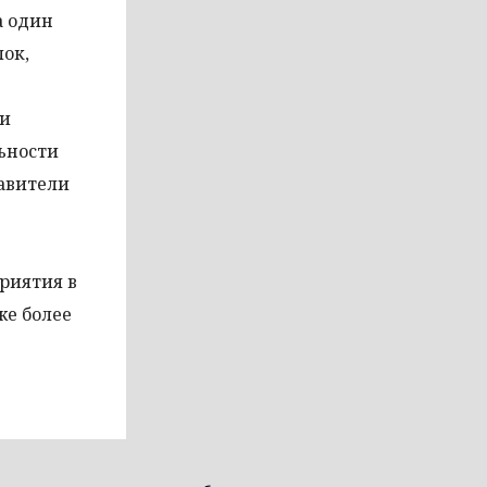
а один
ок,
ни
ьности
тавители
риятия в
же более