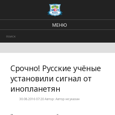
МЕНЮ
Региональные новости
В стране и мире
Происшествия
Срочно! Русские учёные
Городские события
установили сигнал от
инопланетян
30.08.2016 07:20 Автор: Автор не указан