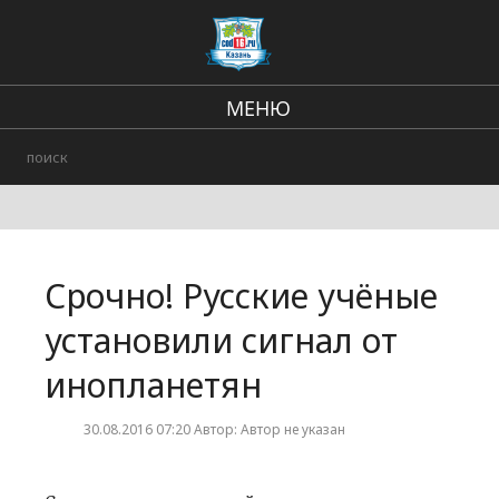
МЕНЮ
Региональные новости
В стране и мире
Происшествия
Срочно! Русские учёные
Городские события
установили сигнал от
инопланетян
30.08.2016 07:20 Автор: Автор не указан