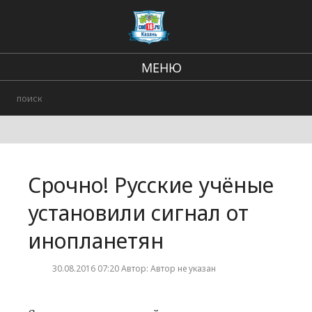
МЕНЮ
Региональные новости
В стране и мире
Происшествия
Срочно! Русские учёные
Городские события
установили сигнал от
инопланетян
30.08.2016 07:20 Автор: Автор не указан