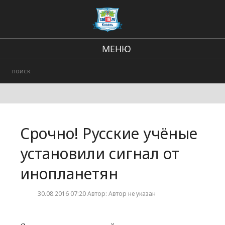
МЕНЮ
Региональные новости
В стране и мире
Происшествия
Срочно! Русские учёные
Городские события
установили сигнал от
инопланетян
30.08.2016 07:20 Автор: Автор не указан