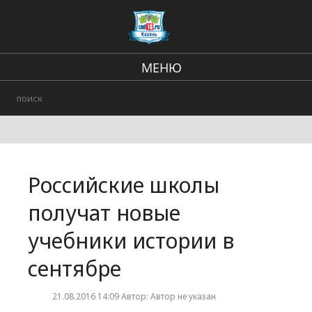
МЕНЮ
Региональные новости
В стране и мире
Происшествия
Российские школы
Городские события
получат новые
учебники истории в
сентябре
21.08.2016 14:09 Автор: Автор не указан