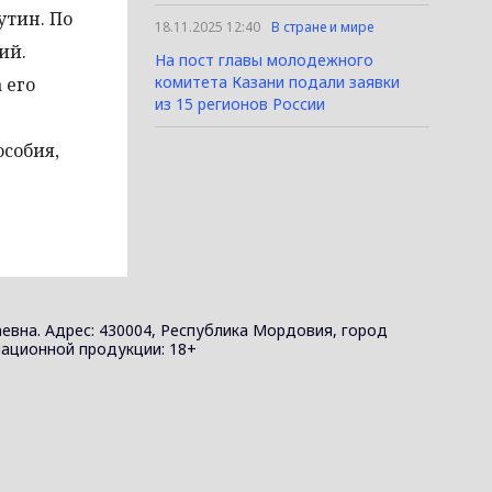
утин. По
18.11.2025 12:40
В стране и мире
ий.
На пост главы молодежного
комитета Казани подали заявки
 его
из 15 регионов России
собия,
евна. Адрес: 430004, Республика Мордовия, город
ормационной продукции: 18+