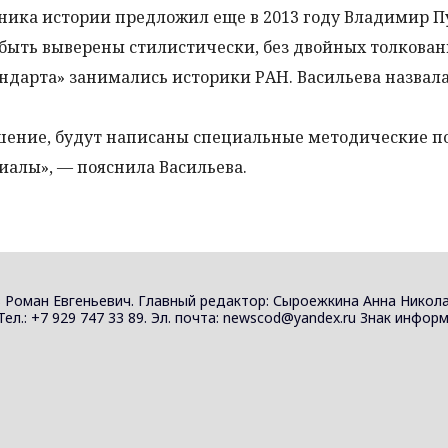
ника истории предложил еще в 2013 году Владимир П
ыть выверены стилистически, без двойных толкован
ндарта» занимались историки РАН. Васильева назвала
шение, будут написаны специальные методические по
алы», — пояснила Васильева.
 Роман Евгеньевич. Главный редактор: Сыроежкина Анна Никола
 Тел.: +7 929 747 33 89. Эл. почта: newscod@yandex.ru Знак инф