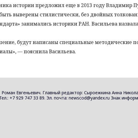
ника истории предложил еще в 2013 году Владимир П
ыть выверены стилистически, без двойных толкован
ндарта» занимались историки РАН. Васильева назвала
шение, будут написаны специальные методические по
алы», — пояснила Васильева.
 Роман Евгеньевич. Главный редактор: Сыроежкина Анна Никола
 Тел.: +7 929 747 33 89. Эл. почта: newscod@yandex.ru Знак инф