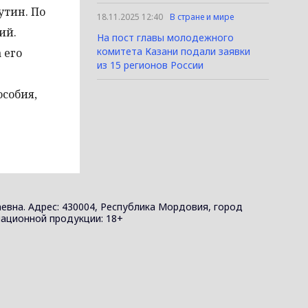
утин. По
18.11.2025 12:40
В стране и мире
ий.
На пост главы молодежного
комитета Казани подали заявки
 его
из 15 регионов России
собия,
евна. Адрес: 430004, Республика Мордовия, город
ормационной продукции: 18+