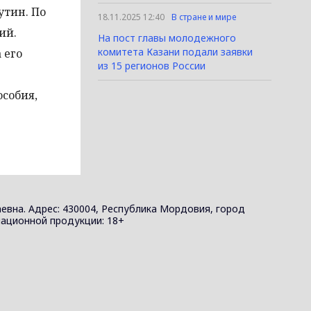
утин. По
18.11.2025 12:40
В стране и мире
ий.
На пост главы молодежного
комитета Казани подали заявки
 его
из 15 регионов России
собия,
евна. Адрес: 430004, Республика Мордовия, город
ормационной продукции: 18+