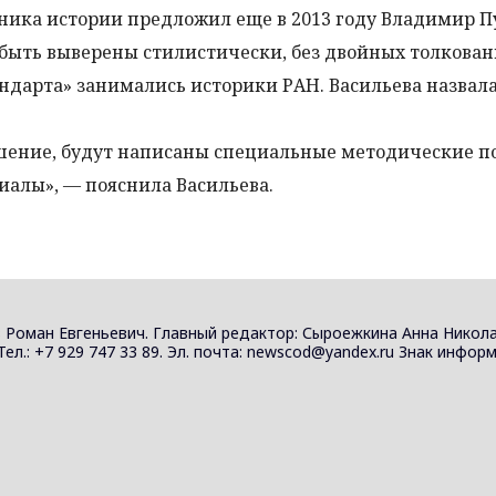
ника истории предложил еще в 2013 году Владимир П
ыть выверены стилистически, без двойных толкован
ндарта» занимались историки РАН. Васильева назвала
шение, будут написаны специальные методические по
алы», — пояснила Васильева.
 Роман Евгеньевич. Главный редактор: Сыроежкина Анна Никола
 Тел.: +7 929 747 33 89. Эл. почта: newscod@yandex.ru Знак инф