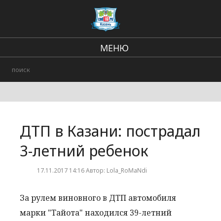
МЕНЮ
Региональные новости
В стране и мире
Происшествия
ДТП в Казани: пострадал
Городские события
3-летний ребенок
17.11.2017 14:16 Автор: Lola_RoMaNdi
За рулем виновного в ДТП автомобиля
марки "Тайота" находился 39-летний