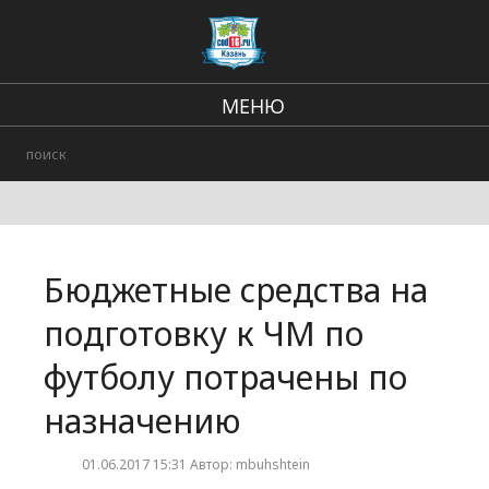
МЕНЮ
Региональные новости
В стране и мире
Происшествия
Бюджетные средства на
Городские события
подготовку к ЧМ по
футболу потрачены по
назначению
01.06.2017 15:31 Автор: mbuhshtein