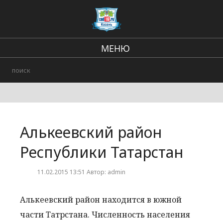
МЕНЮ
Региональные новости
В стране и мире
Происшествия
Алькеевский район
Городские события
Республики Татарстан
11.02.2015 13:51 Автор: admin
Алькеевский район находится в южной
части Татрстана. Численность населения