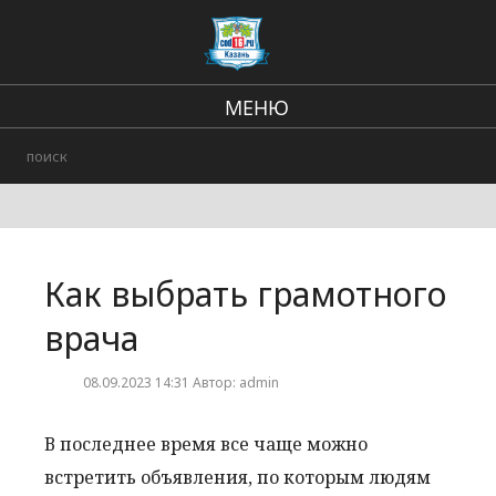
МЕНЮ
Региональные новости
В стране и мире
Происшествия
Как выбрать грамотного
Городские события
врача
08.09.2023 14:31 Автор: admin
В последнее время все чаще можно
встретить объявления, по которым людям